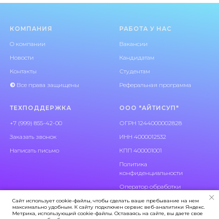
КОМПАНИЯ
РАБОТА У НАС
O компании
Вакансии
Новости
Кандидатам
Контакты
Студентам
©
Все права защищены
Реферальная программа
ТЕХПОДДЕРЖКА
ООО "АЙТИСУП"
+7 (999) 855-42-00
ОГРН 1244000002828
Заказать звонок
ИНН 4000012532
Написать письмо
КПП 400001001
Политика
конфиденциальности
Оператор обработки
персональных данных
Сайт использует cookie-файлы, чтобы сделать ваше пребывание на нем
максимально удобным. К cайту подключен сервис веб-аналитики Яндекс.
Метрика, использующий cookie-файлы. Оставаясь на сайте, вы даете свое